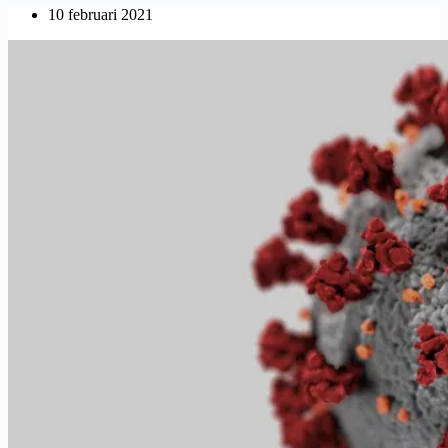
Coronatijden
10 februari 2021
:
QR-
code