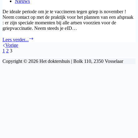
Nieuws
De ideale periode om je te vaccineren tegen griep is november !
Neem contact op met de praktijk voor het plannen van een afspraak
: er zijn speciale momenten bij alle artsen voorzien voor de
griepvaccinatie. Neem steeds je eID…
Griep-
Lees verder...
en
Vorige
pneumokokkenvaccinaties
1
2
3
Copyright © 2026 Het doktershuis | Bolk 110, 2350 Vosselaar