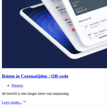
Reizen in Coronatijden : QR-code
Nieuws
dit bericht is niet langer meer van toepassing
Reizen
Lees verder...
in