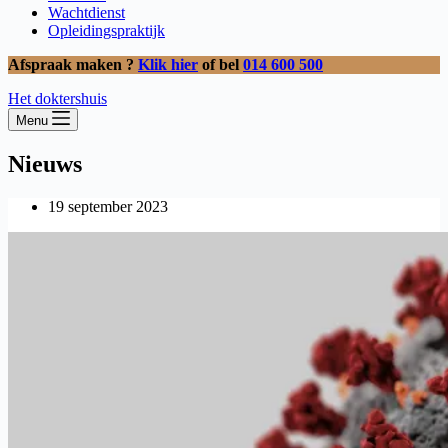
Wachtdienst
Opleidingspraktijk
Afspraak maken ?
Klik hier
of bel
014 600 500
Het doktershuis
Menu
Nieuws
19 september 2023